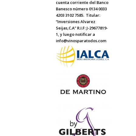
cuenta corriente del Banco
Banesco número 0134 0033
4203 3102 7585. Titular:
“Inversiones Alvarez
Seijas,C.A” R.I.F: J-29677819-
1, y luego notificar a
info@vinosparatodos.com