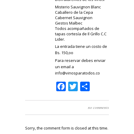
Misterio Sauvignon Blanc
Caballero de la Cepa
Cabernet Sauvignon
Gestos Malbec
Todos acompañados de
tapas cortesía de Il Grillo C.C
Lider.
La entrada tiene un costo de
Bs. 150,oo
Para reservar debes enviar
un email a
info@vinosparatodos.co
Facebook
Twitter
Share
no comments
Sorry, the comment form is closed at this time.