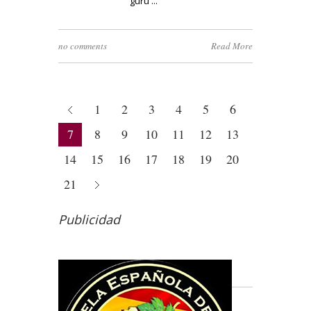
'gurú'...
no comments
Read More
1
2
3
4
5
6
7
8
9
10
11
12
13
14
15
16
17
18
19
20
21
Publicidad