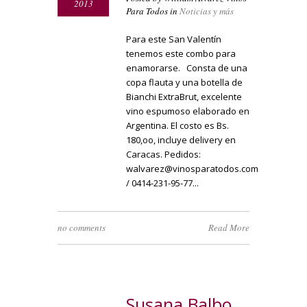
2013
Para Todos in
Noticias y más
Para este San Valentín
tenemos este combo para
enamorarse. Consta de una
copa flauta y una botella de
Bianchi ExtraBrut, excelente
vino espumoso elaborado en
Argentina. El costo es Bs.
180,oo, incluye delivery en
Caracas. Pedidos:
walvarez@vinosparatodos.com
/ 0414-231-95-77...
no comments
Read More
Susana Balbo,