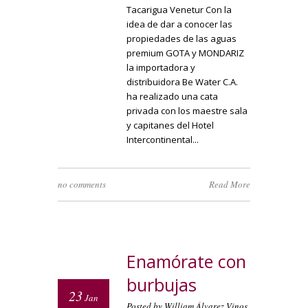
Tacarigua Venetur Con la
idea de dar a conocer las
propiedades de las aguas
premium GOTA y MONDARIZ
la importadora y
distribuidora Be Water C.A.
ha realizado una cata
privada con los maestre sala
y capitanes del Hotel
Intercontinental...
no comments
Read More
Enamórate con
burbujas
23
Jan
Posted by William Álvarez Vinos