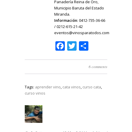
Panadería Reina de Oro,
Municipio Baruta del Estado
Miranda.
Información
: 0412-735-36-66
/ 0212-615-21-42
eventos@vinosparatodos.com
Facebook
Twitter
Share
6 comments
Tags:
aprender vino
,
cata vinos
,
curso cata
,
curso vinos